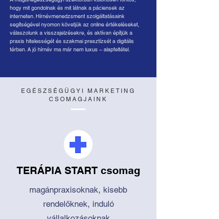
hogy mit gondolnak és mit látnak a páciensek az
interneten. Hírnévmenedzsment szolgáltatásaink
segítségével nyomon követjük az online értékeléseket,
válaszolunk a visszajelzésekre, és aktívan építjük a
praxis hitelességét és szakmai presztízsét a digitális
térben. A jó hírnév ma már nem luxus – alapfeltétel.
EGÉSZSÉGÜGYI MARKETING
CSOMAGJAINK
TERÁPIA START csomag
magánpraxisoknak, kisebb
rendelőknek, induló
vállalkozásoknak