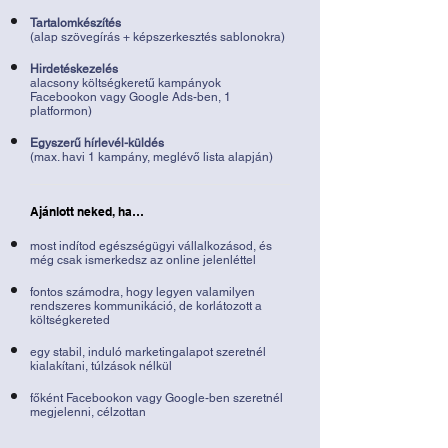
Tartalomkészítés
(alap szövegírás + képszerkesztés sablonokra)
Hirdetéskezelés
alacsony költségkeretű kampányok
Facebookon vagy Google Ads-ben, 1
platformon)
Egyszerű hírlevél-küldés
(max. havi 1 kampány, meglévő lista alapján)
Ajánlott neked, ha…
most indítod egészségügyi vállalkozásod, és
még csak ismerkedsz az online jelenléttel
fontos számodra, hogy legyen valamilyen
rendszeres kommunikáció, de korlátozott a
költségkereted
egy stabil, induló marketingalapot szeretnél
kialakítani, túlzások nélkül
főként Facebookon vagy Google-ben szeretnél
megjelenni, célzottan