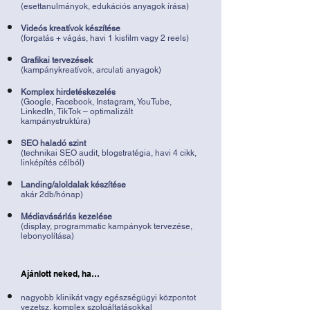
(esettanulmányok, edukációs anyagok írása)
Videós kreatívok készítése
(forgatás + vágás, havi 1 kisfilm vagy 2 reels)
Grafikai tervezések
(kampánykreatívok, arculati anyagok)
Komplex hirdetéskezelés
(Google, Facebook, Instagram, YouTube,
LinkedIn, TikTok – optimalizált
kampánystruktúra)
SEO haladó szint
(technikai SEO audit, blogstratégia, havi 4 cikk,
linképítés célból)
Landing/aloldalak készítése
akár 2db/hónap)
Médiavásárlás kezelése
(display, programmatic kampányok tervezése,
lebonyolítása)
Ajánlott neked, ha…
nagyobb klinikát vagy egészségügyi központot
vezetsz, komplex szolgáltatásokkal