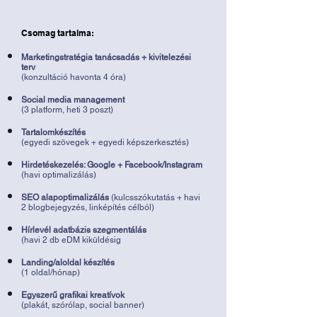
Csomag tartalma:
Marketingstratégia tanácsadás + kivitelezési
terv
(konzultáció havonta 4 óra)
Social media management
(3 platform, heti 3 poszt)
Tartalomkészítés
(egyedi szövegek + egyedi képszerkesztés)
Hirdetéskezelés: Google + Facebook/Instagram
(havi optimalizálás)
SEO alapoptimalizálás
(kulcsszókutatás + havi
2 blogbejegyzés, linképítés célból)
Hírlevél adatbázis szegmentálás
(havi 2 db eDM kiküldésig
Landing/aloldal készítés
(1 oldal/hónap)
Egyszerű grafikai kreatívok
(plakát, szórólap, social banner)