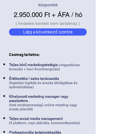
központok
2.950.000
Ft + ÁFA / hó
( hirdetési keretet nem tartalmaz )
Lépj a következő szintre
Csomag tartalma:
Teljes körű marketingstratégia
(negyedéves
tervezés + havi finomhangolás)
Értékesítési / sales tanácsadás
(foglalási logikák és árazás átvilágítása és
optimalizálása)
Kihelyezett marketing manager vagy
asszisztens
(heti rendszerességű online meeting vagy
onsite jelenlét)
Teljes social media management
(4 platform, napi aktivitás, kommentkezelés)
Professzionális tartalomkészítés