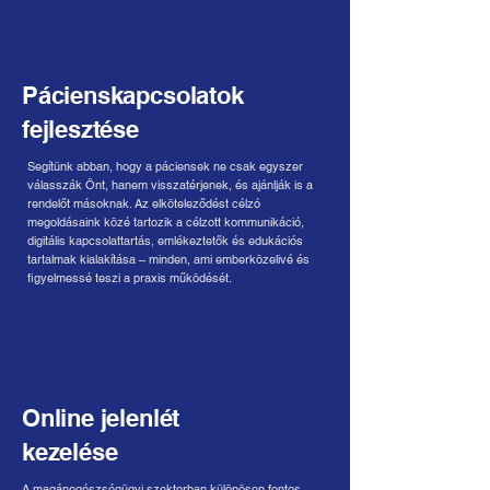
Pácienskapcsolatok
fejlesztése
Segítünk abban, hogy a páciensek ne csak egyszer
válasszák Önt, hanem visszatérjenek, és ajánlják is a
rendelőt másoknak. Az elköteleződést célzó
megoldásaink közé tartozik a célzott kommunikáció,
digitális kapcsolattartás, emlékeztetők és edukációs
tartalmak kialakítása – minden, ami emberközelivé és
figyelmessé teszi a praxis működését.
Online jelenlét
kezelése
A magánegészségügyi szektorban különösen fontos,