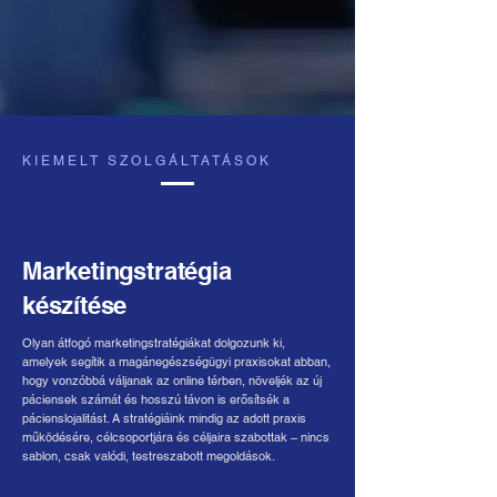
KIEMELT SZOLGÁLTATÁSOK
Marketingstratégia
készítése
Olyan átfogó marketingstratégiákat dolgozunk ki,
amelyek segítik a magánegészségügyi praxisokat abban,
hogy vonzóbbá váljanak az online térben, növeljék az új
páciensek számát és hosszú távon is erősítsék a
pácienslojalitást. A stratégiáink mindig az adott praxis
működésére, célcsoportjára és céljaira szabottak – nincs
sablon, csak valódi, testreszabott megoldások.