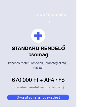
LEGNÉPSZERŰB
B
STANDARD RENDELŐ
csomag
közepes méretű rendelők, járóbeteg-ellátók,
klinikák
670.000 Ft + ÁFA / hó
( hirdetési keretet nem tartalmaz )
Gyorsítsd fel a növekedést