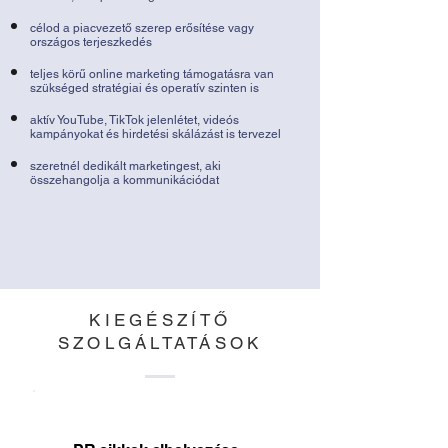
célod a piacvezető szerep erősítése vagy
országos terjeszkedés
teljes körű online marketing támogatásra van
szükséged stratégiai és operatív szinten is
aktív YouTube, TikTok jelenlétet, videós
kampányokat és hirdetési skálázást is tervezel
szeretnél dedikált marketingest, aki
összehangolja a kommunikációdat
KIEGÉSZÍTŐ
SZOLGÁLTATÁSOK