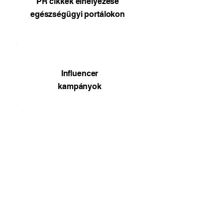
PR cikkek elhelyezése
egészségügyi portálokon
Influencer
kampányok
Versenytárselemzés,
márkapozícionálás
Ezek a szolgáltatások külön díj ellenében
minden csomaghoz kérhetők
Kérem az első konzultációt